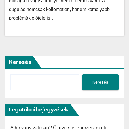
mosogató vagy a lefolyó, nem érdemes várni. A
dugulás nemcsak kellemetlen, hanem komolyabb
problémák előjele is…
Keresés
Keresés
Legutóbbi bejegyzések
Álhír vagy valóság? Öt gyors ellenőrzés, mielőtt