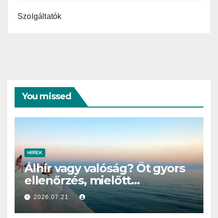
Szolgáltatók
You missed
HIREK
Álhír vagy valóság? Öt gyors
ellenőrzés, mielőtt
megosztod
2026.07.21.