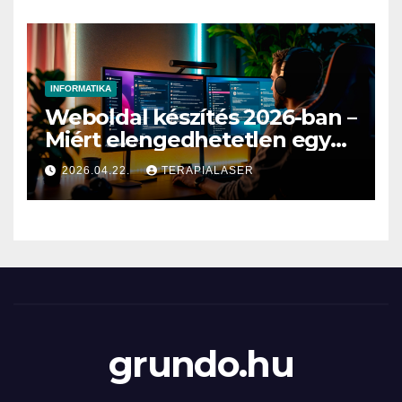
INFORMATIKA
Weboldal készítés 2026-ban –
Miért elengedhetetlen egy
profi online jelenlét?
2026.04.22.
TERAPIALASER
grundo.hu