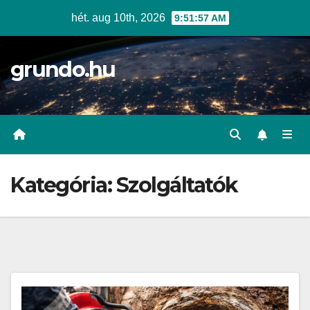
Skip
hét. aug 10th, 2026
9:51:58 AM
to
content
grundo.hu
Kategória:
Szolgáltatók