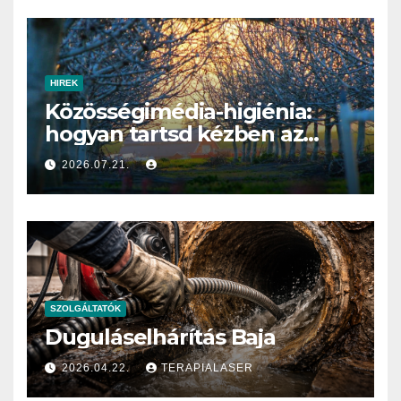
HIREK
Közösségimédia-higiénia:
hogyan tartsd kézben az
online idődet?
2026.07.21.
SZOLGÁLTATÓK
Duguláselhárítás Baja
2026.04.22.
TERAPIALASER