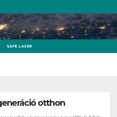
SAFE LASER
generáció otthon