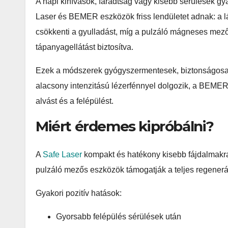
A napi kihívások, fáradtság vagy kisebb sérülések gyak
Laser és BEMER eszközök friss lendületet adnak: a lág
csökkenti a gyulladást, míg a pulzáló mágneses mező 
tápanyagellátást biztosítva.
Ezek a módszerek gyógyszermentesek, biztonságosak é
alacsony intenzitású lézerfénnyel dolgozik, a BEMER
alvást és a felépülést.
Miért érdemes kipróbálni?
A
Safe Laser
kompakt és hatékony kisebb fájdalmakr
pulzáló mezős eszközök támogatják a teljes regenerác
Gyakori pozitív hatások:
Gyorsabb felépülés sérülések után