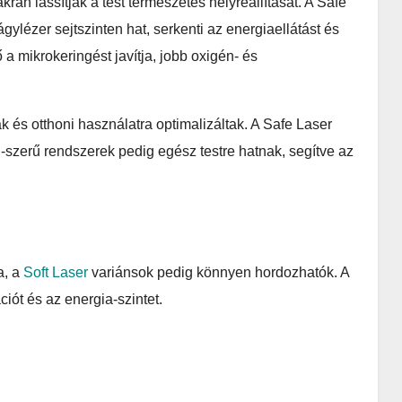
ran lassítják a test természetes helyreállítását. A Safe
ylézer sejtszinten hat, serkenti az energiaellátást és
a mikrokeringést javítja, jobb oxigén- és
s otthoni használatra optimalizáltak. A Safe Laser
-szerű rendszerek pedig egész testre hatnak, segítve az
a, a
Soft Laser
variánsok pedig könnyen hordozhatók. A
iót és az energia-szintet.