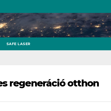
SAFE LASER
es regeneráció otthon