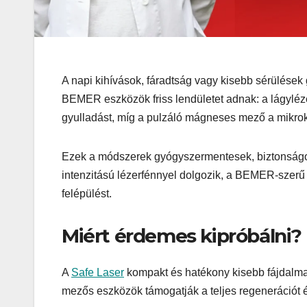
A napi kihívások, fáradtság vagy kisebb sérülések g
BEMER eszközök friss lendületet adnak: a lágylézer
gyulladást, míg a pulzáló mágneses mező a mikroker
Ezek a módszerek gyógyszermentesek, biztonságosa
intenzitású lézerfénnyel dolgozik, a BEMER-szerű 
felépülést.
Miért érdemes kipróbálni?
A
Safe Laser
kompakt és hatékony kisebb fájdalm
mezős eszközök támogatják a teljes regenerációt é