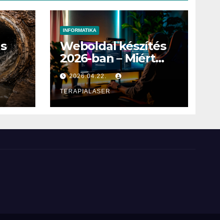
INFORMATIKA
ás
Weboldal készítés
2026-ban – Miért
elengedhetetlen
2026.04.22.
egy profi online
jelenlét?
TERAPIALASER