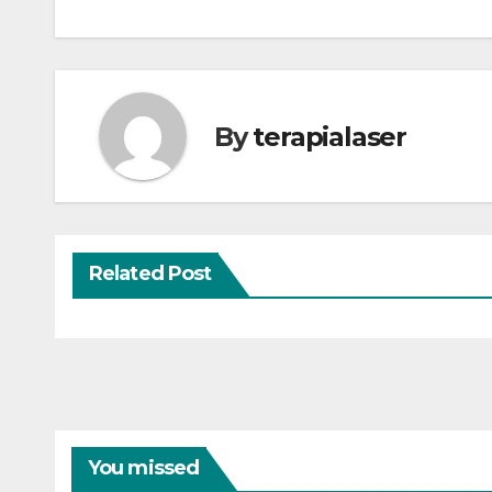
By
terapialaser
Related Post
You missed