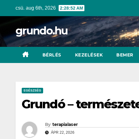
Skip
csü. aug 6th, 2026
2:28:53 AM
to
content
grundo.hu
BÉRLÉS
KEZELÉSEK
BEMER
EGÉSZSÉG
Grundó – természet
By
terapialaser
ÁPR 22, 2026