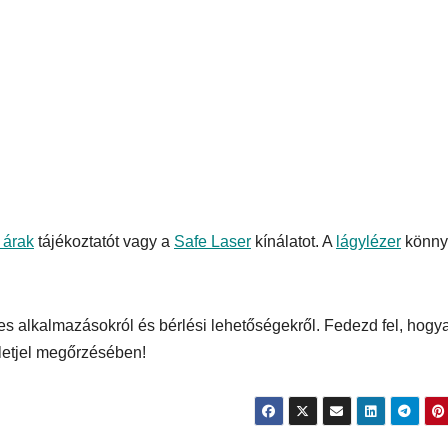
 árak
tájékoztatót vagy a
Safe Laser
kínálatot. A
lágylézer
könny
es alkalmazásokról és bérlési lehetőségekről. Fedezd fel, hogy
letjel megőrzésében!