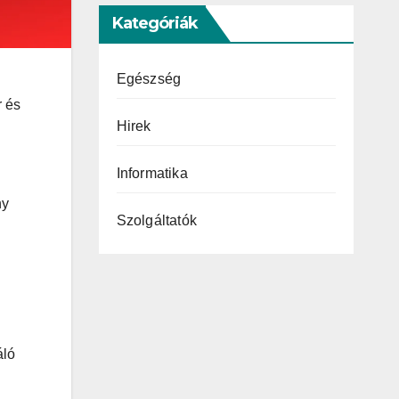
Kategóriák
Egészség
r és
Hirek
Informatika
ny
Szolgáltatók
áló